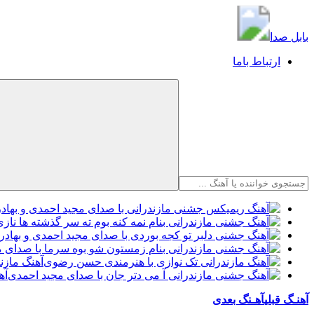
بابل صدا
بابل صدا
ارتباط باما
آهنگ مازن
آه
آهنـگ قبلی
آهـنگ بعدی