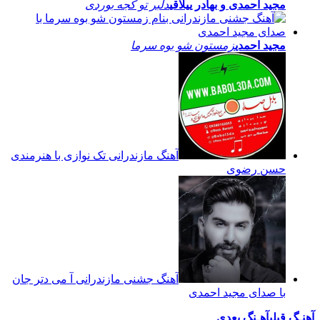
مجید احمدی و بهادر ییلاقی
دلبر تو کجه بوردی
مجید احمدی
زمستون شو بوه سرما
آهنگ مازندرانی تک نوازی با هنرمندی
حسن رضوی
آهنگ جشنی مازندرانی آ می دتر جان
با صدای مجید احمدی
آهنـگ قبلی
آهـنگ بعدی