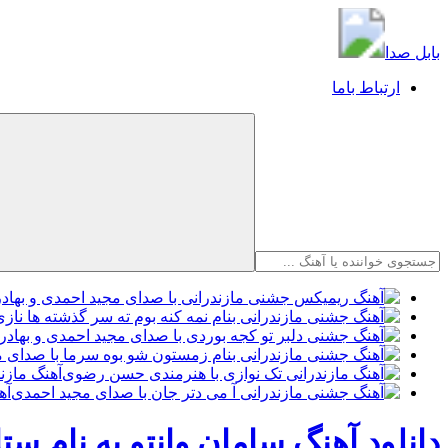
بابل صدا
بابل صدا
ارتباط باما
آهنگ مازن
آه
دانلود آهنگ سامان وانتو به نام س