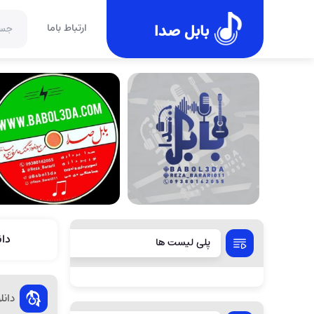
بابل صدا
ارتباط باما
دا
پلی لیست ها
دان