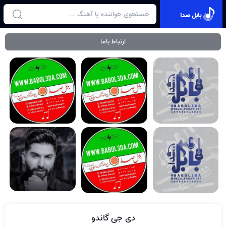
بابل صدا
ارتباط باما
دی جی گاندو